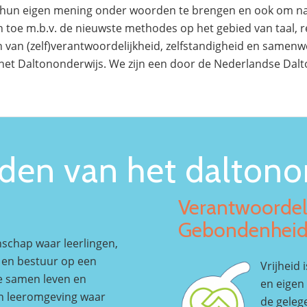
m hun eigen mening onder woorden te brengen en ook om naar
 toe m.b.v. de nieuwste methodes op het gebied van taal, 
n van (zelf)verantwoordelijkheid, zelfstandigheid en samen
 het Daltononderwijs. We zijn een door de Nederlandse Dal
en van het daltonon
Verantwoordeli
Gebondenhei
schap waar leerlingen,
g en bestuur op een
Vrijheid
ze samen leven en
en eigen 
en leeromgeving waar
de geleg