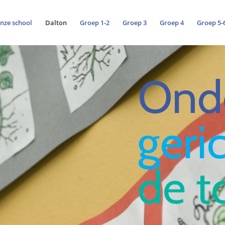
nze school
Dalton
Groep 1-2
Groep 3
Groep 4
Groep 5-6
Onde
geri
de t