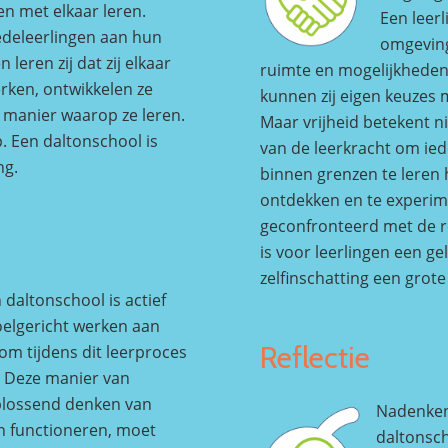
en met elkaar leren.
Een leerl
deleerlingen aan hun
omgeving
leren zij dat zij elkaar
ruimte en mogelijkheden 
rken, ontwikkelen ze
kunnen zij eigen keuzes 
e manier waarop ze leren.
Maar vrijheid betekent n
. Een daltonschool is
van de leerkracht om ied
ng.
binnen grenzen te leren 
ontdekken en te experim
geconfronteerd met de re
is voor leerlingen een ge
zelfinschatting een grote
 daltonschool is actief
doelgericht werken aan
Reflectie
 om tijdens dit leerproces
. Deze manier van
plossend denken van
Nadenken 
en functioneren, moet
daltonsch