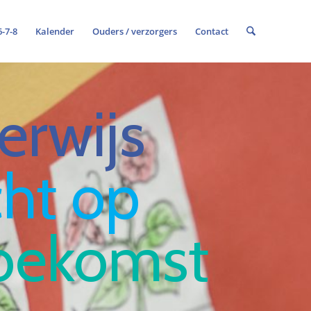
-7-8
Kalender
Ouders / verzorgers
Contact
rwijs
cht op
oekomst