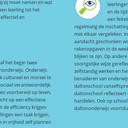
hij/zij moet nemen en wat
leerlinge
en leerling tot het
en de tij
effectief en
een feite
regelmatig de inschattin
met elkaar vergeleken. I
aandacht geschonken wor
rekenopgaven in de weekt
blijken te zijn. Op ande
anaf het begin twee
soortgelijke wijze gerefl
ononderwijs. Onderwijs
zelfstandig werken en h
 cultureel en moreel te
benaderen van onderwijs
ociaal verantwoordelijk
daltonschool vanzelfspre
en voorbereid op leven,
daltonschool reflecteert 
cht op een effectieve
handelen. Ook op schoolni
 de efficiency krijgen
daltononderwijs voortdu
lingen een taak krijgen,
 in vrijheid zelf plannen