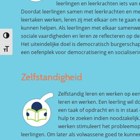
leerlingen en leerkrachten iets van 
Doordat leerlingen samen met leerkrachten en me
leertaken werken, leren zij met elkaar om te gaan en 
kunnen helpen. Als leerlingen met elkaar samenwe
sociale vaardigheden en leren ze reflecteren op d
Keuze voor hoog contrast
Het uiteindelijke doel is democratisch burgerschap
Kies grootte van het lettertype
een oefenplek voor democratisering en socialiseri
Zelfstandigheid
Zelfstandig leren en werken op een
leren en werken. Een leerling wil 
een taak of opdracht en is in staat
hulp te zoeken indien noodzakelijk
werken stimuleert het probleemo
leerlingen. Om later als volwassene goed te kunn