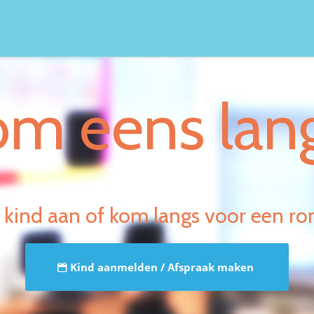
m eens lan
kind aan of kom langs voor een ro
Kind aanmelden / Afspraak maken