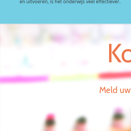
en uitvoeren, is het onderwijs veel effectiever.
Ko
Meld uw 