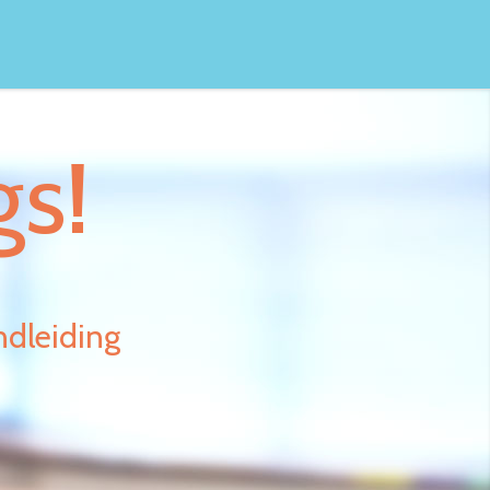
gs!
ndleiding